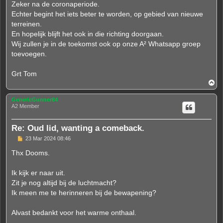
Zeker na de coronaperiode.
Echter begint het iets beter te worden, op gebied van nieuwe
terreinen.
En hopelijk blijft het ook in die richting doorgaan.
Wij zullen je in de toekomst ook op onze A² Whatsapp groep
toevoegen.
Grt Tom
T
o
p
GenericGunner84
A2 Member
Re: Oud lid, wanting a comeback.
P
23 Mar 2024 08:46
o
s
Thx Dooms.
t
Ik kijk er naar uit.
Zit je nog altijd bij de luchtmacht?
Ik meen me te herinneren bij de bewapening?
Alvast bedankt voor het warme onthaal.