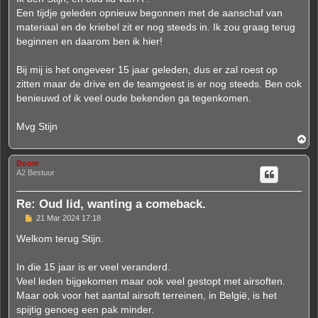
Een tijdje geleden opnieuw begonnen met de aanschaf van
materiaal en de kriebel zit er nog steeds in. Ik zou graag terug
beginnen en daarom ben ik hier!
Bij mij is het ongeveer 15 jaar geleden, dus er zal roest op
zitten maar de drive en de teamgeest is er nog steeds. Ben ook
benieuwd of ik veel oude bekenden ga tegenkomen.
Mvg Stijn
T
o
p
Doom
A2 Bestuur
Re: Oud lid, wanting a comeback.
P
21 Mar 2024 17:18
o
s
Welkom terug Stijn.
t
In die 15 jaar is er veel veranderd.
Veel leden bijgekomen maar ook veel gestopt met airsoften.
Maar ook voor het aantal airsoft terreinen, in België, is het
spijtig genoeg een pak minder.