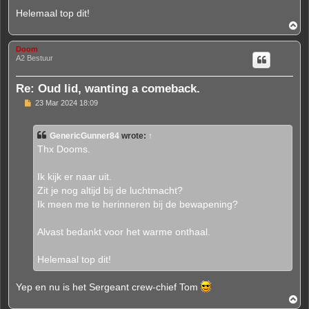
Helemaal top dit!
T
o
p
Doom
A2 Bestuur
Re: Oud lid, wanting a comeback.
P
23 Mar 2024 18:09
o
s
t
GenericGunner84
wrote:
↑
Thx Dooms.
Ik kijk er naar uit.
Zit je nog altijd bij de luchtmacht?
Ik meen me te herinneren bij de bewapening?
Alvast bedankt voor het warme onthaal.
Helemaal top dit!
Yep en nu is het Sergeant crew-chief Tom
T
o