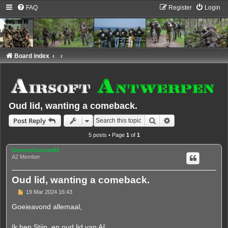
FAQ
Register
Login
Board index
Oud lid, wanting a comeback.
Search
Advanced search
Post Reply
5 posts • Page
1
of
1
GenericGunner84
A2 Member
Oud lid, wanting a comeback.
P
19 Mar 2024 16:43
o
s
Goeieavond allemaal,
t
Ik ben Stijn, en oud lid van A².